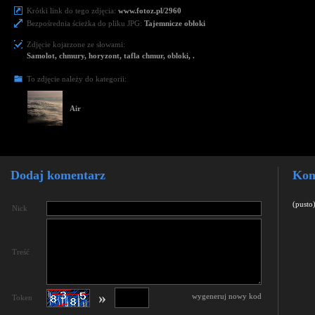
Krótki link do tego zdjęcia:
www.fotoz.pl/2960
Bezpośrednia ścieżka do pliku JPG:
Tajemnicze obłoki
Zdjęcie kojarzone ze słowami:
Samolot, chmury, horyzont, tafla chmur, obloki, .
To zdjęcie należy do kategorii:
Air
Dodaj komentarz
Kom
(pusto
Nick
Treść
»
wygeneruj nowy kod
Token