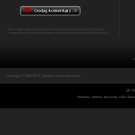
!
Autor zdjęc zastrzega sobie prawo do ewentualnej poprawy wizualnej
i ortograficznej, a także usunięcia wulgarnych i obraźliwych komentarzy.
z
Copyright © 2008-2013, Wszelkie prawa zastrzeżone
Sł
Samolot, chmury, horyzont, tafla chmur,