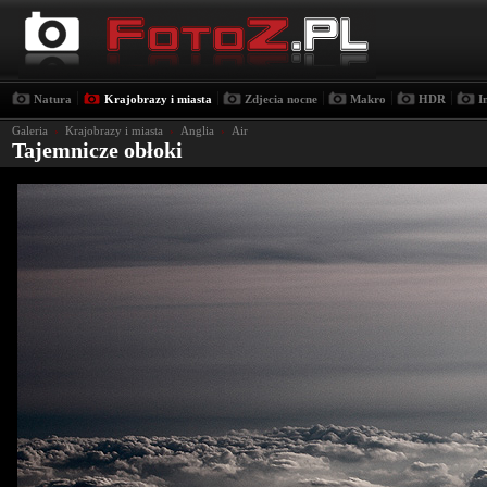
|
|
|
|
|
Natura
Krajobrazy i miasta
Zdjecia nocne
Makro
HDR
I
Galeria
›
Krajobrazy i miasta
›
Anglia
›
Air
Tajemnicze obłoki