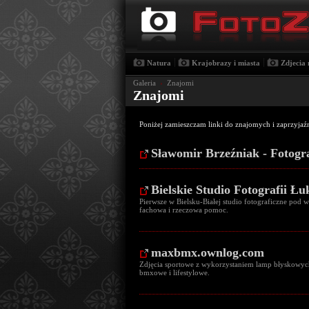
|
|
Natura
Krajobrazy i miasta
Zdjecia 
Galeria
›
Znajomi
Znajomi
Poniżej zamieszczam linki do znajomych i zaprzyjaź
Sławomir Brzeźniak - Fotogr
Bielskie Studio Fotografii Ł
Pierwsze w Bielsku-Białej studio fotograficzne pod w
fachowa i rzeczowa pomoc.
maxbmx.ownlog.com
Zdjęcia sportowe z wykorzystaniem lamp błyskowyc
bmxowe i lifestylowe.