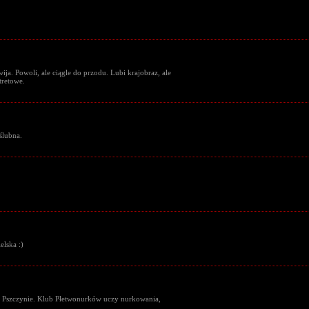
ija. Powoli, ale ciągle do przodu. Lubi krajobraz, ale
tretowe.
ślubna.
lska :)
w Pszczynie. Klub Płetwonurków uczy nurkowania,