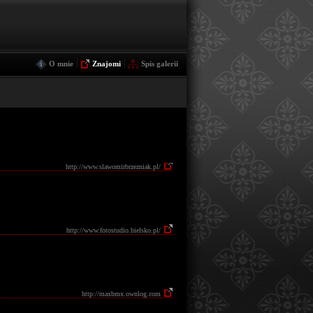
|
|
O mnie
Znajomi
Spis galerii
http://www.slawomirbrzezniak.pl/
http://www.fotostudio.bielsko.pl/
http://maxbmx.ownlog.com