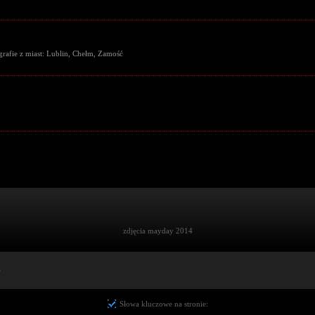
grafie z miast: Lublin, Chełm, Zamość
zdjęcia mayday 2014
e
Słowa kluczowe na stronie: