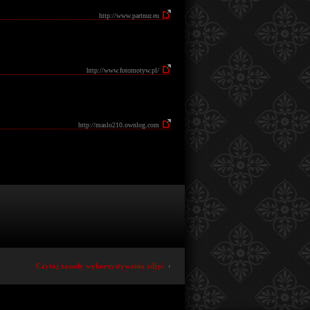
http://www.partnur.eu
http://www.fotomotyw.pl/
http://maslo210.ownlog.com
Czytaj zasady wykorzystywania zdjęć
›