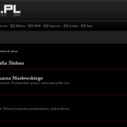
|
|
|
|
|
nocne
Makro
HDR
Imprezy
Ludzie
Inne
nionych stron:
afia Ślubna
ukasza Masłowskiego
ynajem. Profesjonalny sprzęt z najwyższej półki oraz
h. Głównie fotografie snowboardowe, deskorolkowe,