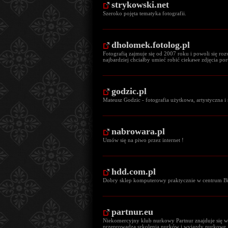
strykowski.net
Szeroko pojęta tematyka fotografii.
dholomek.fotolog.pl
Fotografią zajmuje się od 2007 roku i powoli się rozw
najbardziej chciałby umieć robić ciekawe zdjęcia por
godzic.pl
Mateusz Godzic - fotografia użytkowa, artystyczna i 
nabrowara.pl
Umów się na piwo przez internet !
hdd.com.pl
Dobry sklep komputerowy praktycznie w centrum Bie
partnur.eu
Niekomercyjny klub nurkowy Partnur znajduje się 
przeprowadza szkolenia nurków i wyjazdy nurkowe.