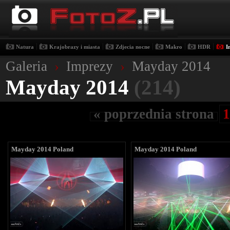
|
|
|
|
|
Natura
Krajobrazy i miasta
Zdjecia nocne
Makro
HDR
I
Galeria
›
Imprezy
›
Mayday 2014
Mayday 2014
(214)
« poprzednia strona
1
Mayday 2014 Poland
Mayday 2014 Poland