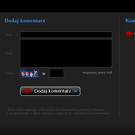
Dodaj komentarz
Kom
Nick
Treść
»
wygeneruj nowy kod
Token
!
Autor zdjęc zastrzega sobie prawo do ewentualnej poprawy wizualnej
i ortograficznej, a także usunięcia wulgarnych i obraźliwych komentarzy.