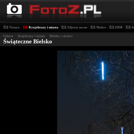
|
|
|
|
|
Natura
Krajobrazy i miasta
Zdjecia nocne
Makro
HDR
I
Galeria
›
Krajobrazy i miasta
›
Bielsko i okolice
Świąteczne Bielsko