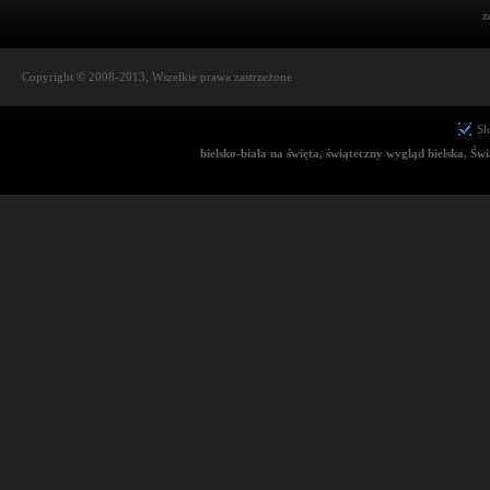
z
Copyright © 2008-2013, Wszelkie prawa zastrzeżone
Sł
bielsko-biała na święta, świąteczny wygląd bielska, Świą