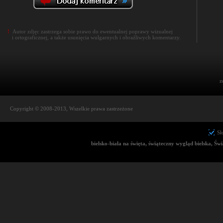
!
Autor zdjęc zastrzega sobie prawo do ewentualnej poprawy wizualnej
i ortograficznej, a także usunięcia wulgarnych i obraźliwych komentarzy.
z
Copyright © 2008-2013, Wszelkie prawa zastrzeżone
Sł
bielsko-biała na święta, świąteczny wygląd bielska, Świą