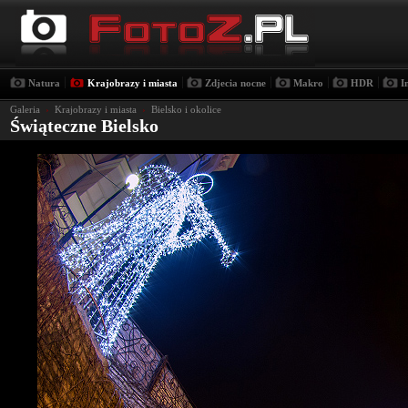
|
|
|
|
|
Natura
Krajobrazy i miasta
Zdjecia nocne
Makro
HDR
I
Galeria
›
Krajobrazy i miasta
›
Bielsko i okolice
Świąteczne Bielsko