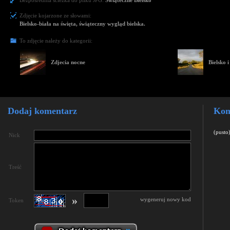
Bezpośrednia ścieżka do pliku JPG:
Świąteczne Bielsko
Zdjęcie kojarzone ze słowami:
Bielsko-biała na święta, świąteczny wygląd bielska.
To zdjęcie należy do kategorii:
Zdjecia nocne
Bielsko i
Dodaj komentarz
Kom
(pusto
Nick
Treść
»
wygeneruj nowy kod
Token