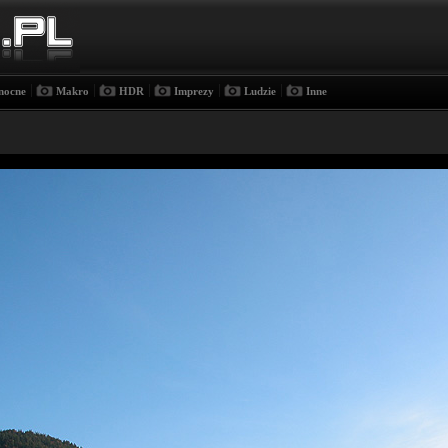
|
|
|
|
|
nocne
Makro
HDR
Imprezy
Ludzie
Inne