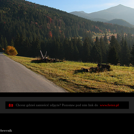
Chcesz gdzieś zamieścić zdjęcie? Pozostaw pod nim link do
www.fotoz.pl
obrovnik