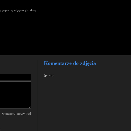
, pejzaże, zdjęcia górskie,
Komentarze do zdjęcia
(pusto)
wygeneruj nowy kod