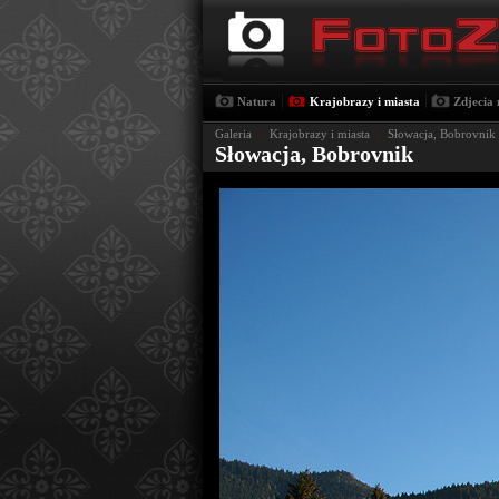
|
|
Natura
Krajobrazy i miasta
Zdjecia 
Galeria
›
Krajobrazy i miasta
›
Słowacja, Bobrovnik
Słowacja, Bobrovnik