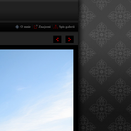
|
|
O mnie
Znajomi
Spis galerii