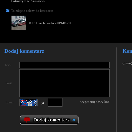
Lotniczym w Kaniowie.
To zdjęcie należy do kategorii:
KJS Czechowicki 2009-08-30
Dodaj komentarz
Kom
(pusto
Nick
Treść
»
wygeneruj nowy kod
Token