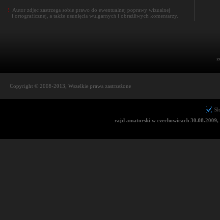
!
Autor zdjęc zastrzega sobie prawo do ewentualnej poprawy wizualnej
i ortograficznej, a także usunięcia wulgarnych i obraźliwych komentarzy.
z
Copyright © 2008-2013, Wszelkie prawa zastrzeżone
Sł
rajd amatorski w czechowicach 30.08.2009, k