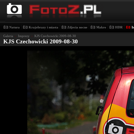
|
|
|
|
|
Natura
Krajobrazy i miasta
Zdjecia nocne
Makro
HDR
I
Galeria
›
Imprezy
›
KJS Czechowicki 2009-08-30
KJS Czechowicki 2009-08-30