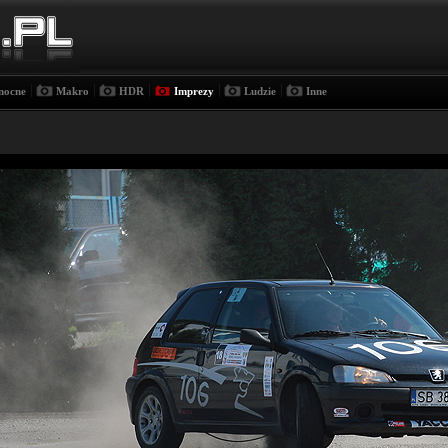
|
|
|
|
|
nocne
Makro
HDR
Imprezy
Ludzie
Inne