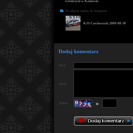
Lotniczym w Kaniowie.
To zdjęcie należy do kategorii:
KJS Czechowicki 2009-08-30
Dodaj komentarz
Nick
Treść
»
Token