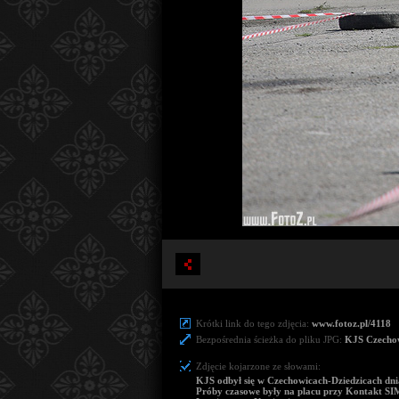
Krótki link do tego zdjęcia:
www.fotoz.pl/4118
Bezpośrednia ścieżka do pliku JPG:
KJS Czechow
Zdjęcie kojarzone ze słowami:
KJS odbył się w Czechowicach-Dziedzicach dnia
Próby czasowe były na placu przy Kontakt S