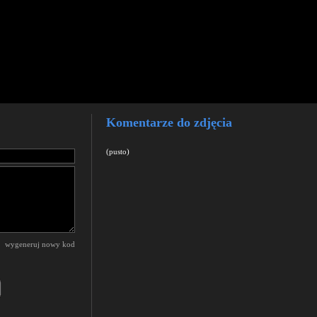
Komentarze do zdjęcia
(pusto)
wygeneruj nowy kod