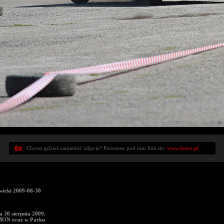
Chcesz gdzieś zamieścić zdjęcie? Pozostaw pod nim link do
www.fotoz.pl
icki 2009-08-30
 30 sierpnia 2009.
IMON oraz w Parku