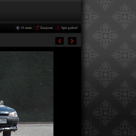
|
|
O mnie
Znajomi
Spis galerii