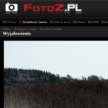
|
|
|
|
|
Natura
Krajobrazy i miasta
Zdjecia nocne
Makro
HDR
I
Galeria
›
Krajobrazy i miasta
›
Kozubnik, Porąbka
Wyjałowienie