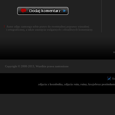
!
Autor zdjęc zastrzega sobie prawo do ewentualnej poprawy wizualnej
i ortograficznej, a także usunięcia wulgarnych i obraźliwych komentarzy.
z
Copyright © 2008-2013, Wszelkie prawa zastrzeżone
Sł
zdjęcia z kozubnika, zdjęcia ruin, ruiny, krajobraz postindu