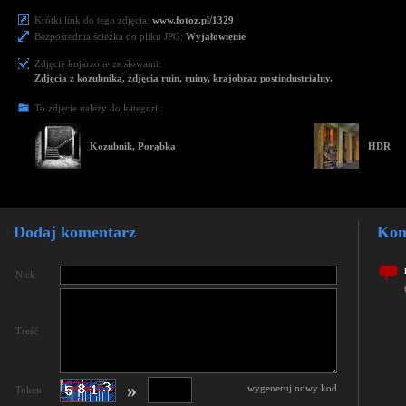
Krótki link do tego zdjęcia:
www.fotoz.pl/1329
Bezpośrednia ścieżka do pliku JPG:
Wyjałowienie
Zdjęcie kojarzone ze słowami:
Zdjęcia z kozubnika, zdjęcia ruin, ruiny, krajobraz postindustrialny.
To zdjęcie należy do kategorii:
Kozubnik, Porąbka
HDR
Dodaj komentarz
Kom
Nick
Treść
»
wygeneruj nowy kod
Token