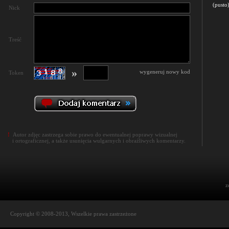
(pusto
Nick
Treść
»
wygeneruj nowy kod
Token
!
Autor zdjęc zastrzega sobie prawo do ewentualnej poprawy wizualnej
i ortograficznej, a także usunięcia wulgarnych i obraźliwych komentarzy.
z
Copyright © 2008-2013, Wszelkie prawa zastrzeżone