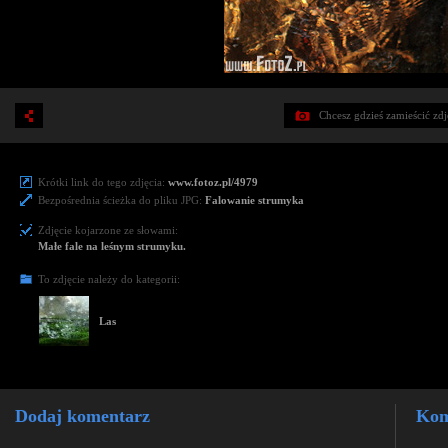
Chcesz gdzieś zamieścić zd
Krótki link do tego zdjęcia:
www.fotoz.pl/4979
Bezpośrednia ścieżka do pliku JPG:
Falowanie strumyka
Zdjęcie kojarzone ze słowami:
Małe fale na leśnym strumyku.
To zdjęcie należy do kategorii:
Las
Dodaj komentarz
Kom