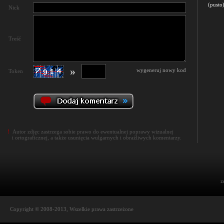
(pusto
Nick
Treść
»
wygeneruj nowy kod
Token
!
Autor zdjęc zastrzega sobie prawo do ewentualnej poprawy wizualnej
i ortograficznej, a także usunięcia wulgarnych i obraźliwych komentarzy.
z
Copyright © 2008-2013, Wszelkie prawa zastrzeżone