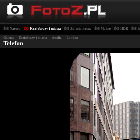
|
|
|
|
|
Natura
Krajobrazy i miasta
Zdjecia nocne
Makro
HDR
I
Galeria
›
Krajobrazy i miasta
›
Anglia
›
London
Telefon