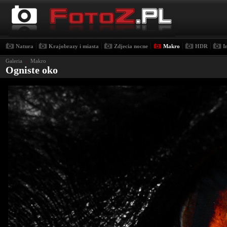
|
|
|
|
|
Natura
Krajobrazy i miasta
Zdjecia nocne
Makro
HDR
I
Galeria
›
Makro
Ogniste oko