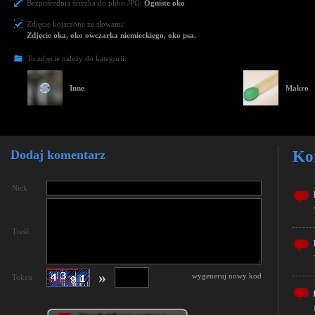
Bezpośrednia ścieżka do pliku JPG:
Ogniste oko
Zdjęcie kojarzone ze słowami:
Zdjęcie oka, oko owczarka niemieckiego, oko psa.
To zdjęcie należy do kategorii:
Inne
Makro
Dodaj komentarz
Ko
Nick
Treść
»
wygeneruj nowy kod
Token