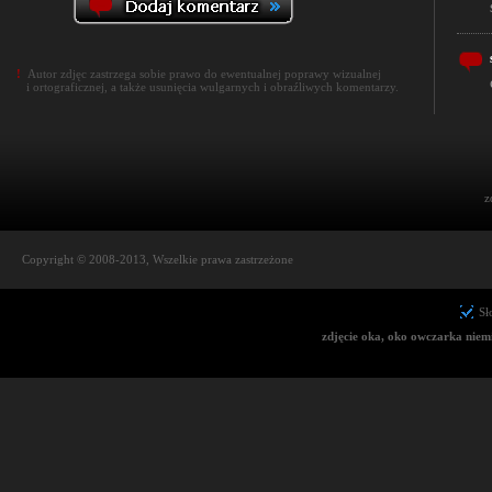
!
Autor zdjęc zastrzega sobie prawo do ewentualnej poprawy wizualnej
i ortograficznej, a także usunięcia wulgarnych i obraźliwych komentarzy.
z
Copyright © 2008-2013, Wszelkie prawa zastrzeżone
Sł
zdjęcie oka, oko owczarka niemi