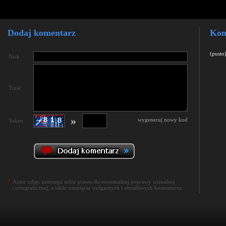
Dodaj komentarz
Kom
(pusto
Nick
Treść
»
wygeneruj nowy kod
Token
!
Autor zdjęc zastrzega sobie prawo do ewentualnej poprawy wizualnej
i ortograficznej, a także usunięcia wulgarnych i obraźliwych komentarzy.