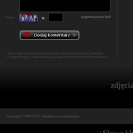
»
wygeneruj nowy kod
Token
!
Autor zdjęc zastrzega sobie prawo do ewentualnej poprawy wizualnej
i ortograficznej, a także usunięcia wulgarnych i obraźliwych komentarzy.
zdjęci
Copyright © 2008-2013, Wszelkie prawa zastrzeżone