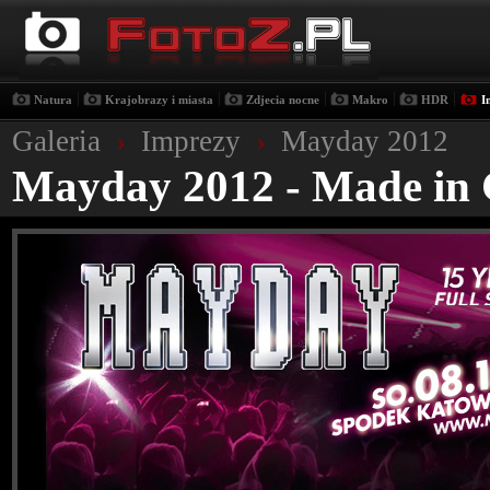
|
|
|
|
|
Natura
Krajobrazy i miasta
Zdjecia nocne
Makro
HDR
I
Galeria
›
Imprezy
›
Mayday 2012
Mayday 2012 - Made in