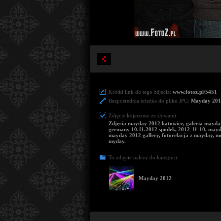
Krótki link do tego zdjęcia:
www.fotoz.pl/5451
Bezpośrednia ścieżka do pliku JPG:
Mayday 201
Zdjęcie kojarzone ze słowami:
Zdjęcia mayday 2012 katowice, galeria mayda
germany 10.11.2012 spodek, 2012-11-10, mayd
mayday 2012 gallery, fotorelacja z mayday, me
myday.
To zdjęcie należy do kategorii:
Mayday 2012