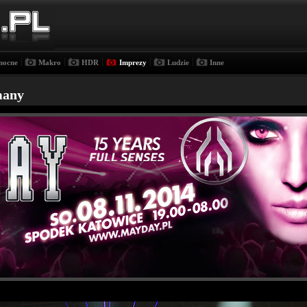
|
|
|
|
|
nocne
Makro
HDR
Imprezy
Ludzie
Inne
many