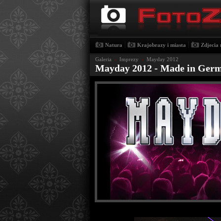
|
|
Natura
Krajobrazy i miasta
Zdjecia 
Galeria
›
Imprezy
›
Mayday 2012
Mayday 2012 - Made in Ger