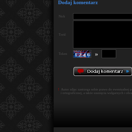
Dodaj komentarz
Nick
Treść
»
Token
!
Autor zdjęc zastrzega sobie prawo do ewentualnej 
i ortograficznej, a także usunięcia wulgarnych i obr