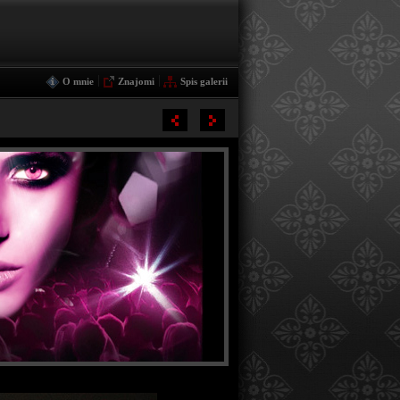
|
|
O mnie
Znajomi
Spis galerii