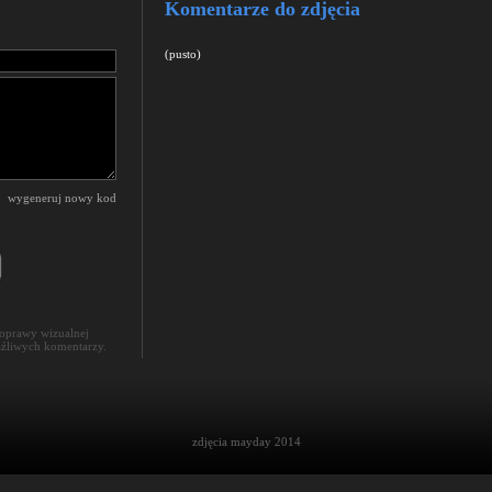
Komentarze do zdjęcia
(pusto)
wygeneruj nowy kod
poprawy wizualnej
aźliwych komentarzy.
zdjęcia mayday 2014