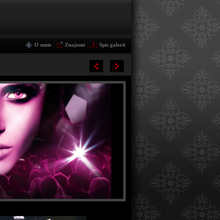
|
|
O mnie
Znajomi
Spis galerii