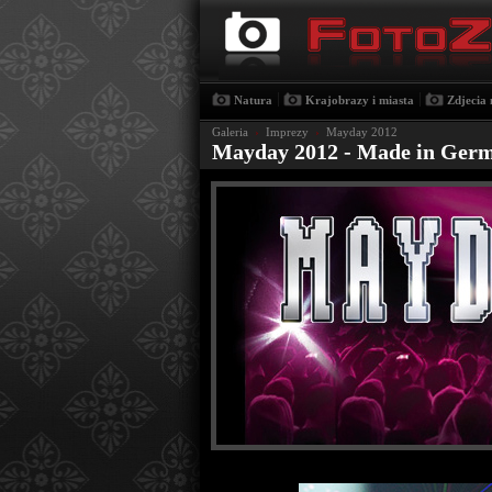
|
|
Natura
Krajobrazy i miasta
Zdjecia 
Galeria
›
Imprezy
›
Mayday 2012
Mayday 2012 - Made in Ger