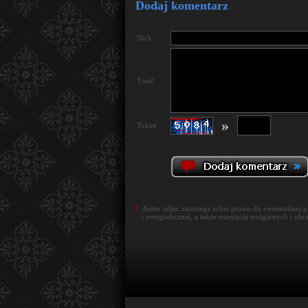
Dodaj komentarz
Nick
Treść
»
Token
!
Autor zdjęc zastrzega sobie prawo do ewentualnej 
i ortograficznej, a także usunięcia wulgarnych i obr