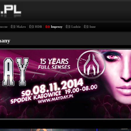
|
|
|
|
|
nocne
Makro
HDR
Imprezy
Ludzie
Inne
many