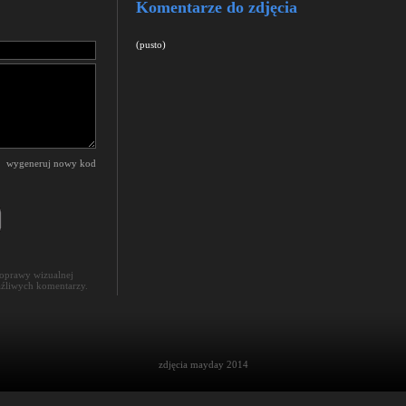
Komentarze do zdjęcia
(pusto)
wygeneruj nowy kod
poprawy wizualnej
aźliwych komentarzy.
zdjęcia mayday 2014