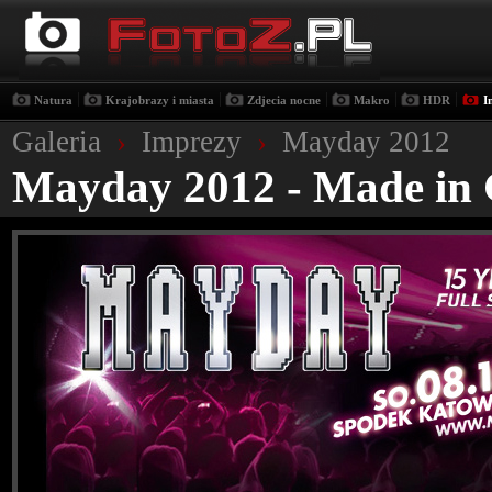
|
|
|
|
|
Natura
Krajobrazy i miasta
Zdjecia nocne
Makro
HDR
I
Galeria
›
Imprezy
›
Mayday 2012
Mayday 2012 - Made in