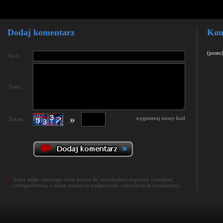
Dodaj komentarz
Kom
(pusto
Nick
Treść
»
wygeneruj nowy kod
Token
!
Autor zdjęc zastrzega sobie prawo do ewentualnej poprawy wizualnej
i ortograficznej, a także usunięcia wulgarnych i obraźliwych komentarzy.