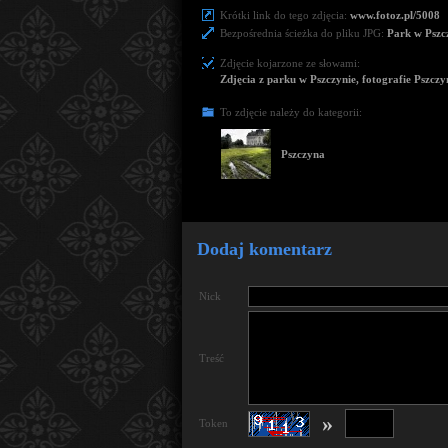
Krótki link do tego zdjęcia:
www.fotoz.pl/5008
Bezpośrednia ścieżka do pliku JPG:
Park w Pszc
Zdjęcie kojarzone ze słowami:
Zdjęcia z parku w Pszczynie, fotografie Pszczy
To zdjęcie należy do kategorii:
Pszczyna
Dodaj komentarz
Nick
Treść
»
Token