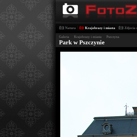
|
|
Natura
Krajobrazy i miasta
Zdjecia 
Galeria
›
Krajobrazy i miasta
›
Pszczyna
Park w Pszczynie