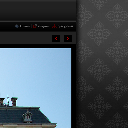
|
|
O mnie
Znajomi
Spis galerii