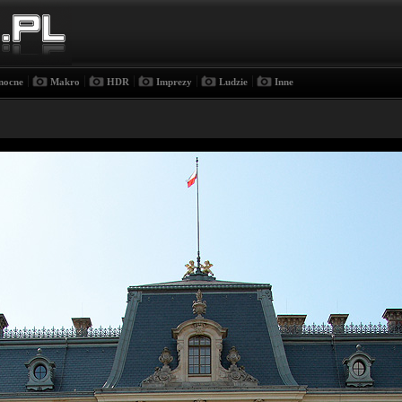
|
|
|
|
|
nocne
Makro
HDR
Imprezy
Ludzie
Inne