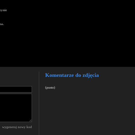
zynie
na.
Komentarze do zdjęcia
(pusto)
wygeneruj nowy kod