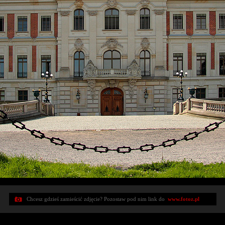
Chcesz gdzieś zamieścić zdjęcie? Pozostaw pod nim link do
www.fotoz.pl