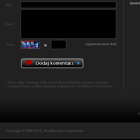
(pusto
Nick
Treść
»
wygeneruj nowy kod
Token
!
Autor zdjęc zastrzega sobie prawo do ewentualnej poprawy wizualnej
i ortograficznej, a także usunięcia wulgarnych i obraźliwych komentarzy.
z
Copyright © 2008-2013, Wszelkie prawa zastrzeżone