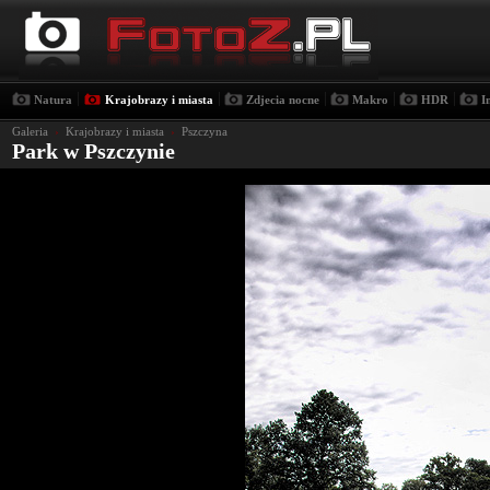
|
|
|
|
|
Natura
Krajobrazy i miasta
Zdjecia nocne
Makro
HDR
I
Galeria
›
Krajobrazy i miasta
›
Pszczyna
Park w Pszczynie