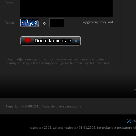
Treść
»
wygeneruj nowy kod
Token
!
Autor zdjęc zastrzega sobie prawo do ewentualnej poprawy wizualnej
i ortograficznej, a także usunięcia wulgarnych i obraźliwych komentarzy.
z
Copyright © 2008-2013, Wszelkie prawa zastrzeżone
Sł
toxicator 2009, zdjęcia toxicator 31.01.2009, fotorelacja z toxicatora c