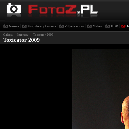
|
|
|
|
|
Natura
Krajobrazy i miasta
Zdjecia nocne
Makro
HDR
I
Galeria
›
Imprezy
›
Toxicator 2009
Toxicator 2009