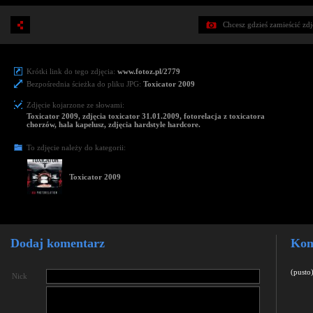
Chcesz gdzieś zamieścić zd
Krótki link do tego zdjęcia:
www.fotoz.pl/2779
Bezpośrednia ścieżka do pliku JPG:
Toxicator 2009
Zdjęcie kojarzone ze słowami:
Toxicator 2009, zdjęcia toxicator 31.01.2009, fotorelacja z toxicatora
chorzów, hala kapelusz, zdjęcia hardstyle hardcore.
To zdjęcie należy do kategorii:
Toxicator 2009
Dodaj komentarz
Kom
(pusto
Nick