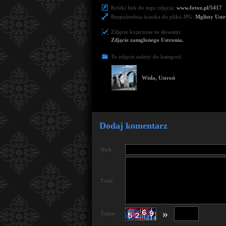
Krótki link do tego zdjęcia:
www.fotoz.pl/5417
Bezpośrednia ścieżka do pliku JPG:
Mglisty Ust
Zdjęcie kojarzone ze słowami:
Zdjęcie zamglonego Ustronia.
To zdjęcie należy do kategorii:
Wisła, Ustroń
Dodaj komentarz
Nick
Treść
»
Token