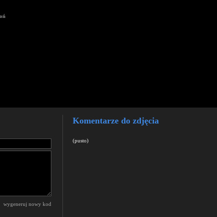
roń
Komentarze do zdjęcia
(pusto)
wygeneruj nowy kod