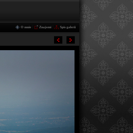
|
|
O mnie
Znajomi
Spis galerii