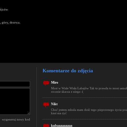
ójców
, góry, drzewa.
Komentarze do zdjęcia
Miro
Most w Wisle Wisła Łabajów Tak to prawda to most samo
rocznie skacza z niego :(
Nikt
Choć jestem młoda mam dość tego pieprzonego życia prak
ktoś ma żyć
wygeneruj nowy kod
kubaaaaaaaaa