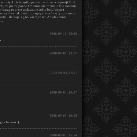
ch ciężkich terapii wpadłam w objęcia depresji.Dziś
ach jest już za pózno.On mnie nie rozumie.Nie rozumie
w karzę poprzez zadawanie sobie bólu(cięcie)-
 mogę choć tak bardzo pragnę,cieszyć się tym,że mam
stu...ale boję się,bo wiem,że ten Aniołek mnie
...
2008-09-16, 23:08
...ić
2008-09-06, 13:17
2008-09-04, 11:51
2008-09-03, 20:17
2008-09-03, 19:15
i z ludźmi :]
2008-09-03, 15:54