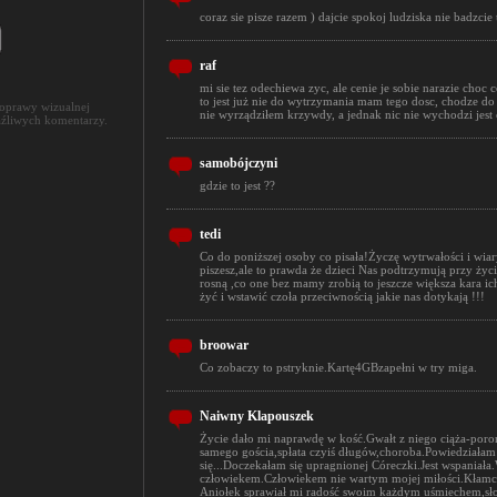
coraz sie pisze razem ) dajcie spokoj ludziska nie badzcie
raf
mi sie tez odechiewa zyc, ale cenie je sobie narazie choc
to jest już nie do wytrzymania mam tego dosc, chodze d
poprawy wizualnej
nie wyrządziłem krzywdy, a jednak nic nie wychodzi jest c
aźliwych komentarzy.
samobójczyni
gdzie to jest ??
tedi
Co do poniższej osoby co pisała!Życzę wytrwałości i wiar
piszesz,ale to prawda że dzieci Nas podtrzymują przy życiu
rosną ,co one bez mamy zrobią to jeszcze większa kara ic
żyć i wstawić czoła przeciwnością jakie nas dotykają !!!
broowar
Co zobaczy to pstryknie.Kartę4GBzapełni w try miga.
Naiwny Klapouszek
Życie dało mi naprawdę w kość.Gwałt z niego ciąża-poroni
samego gościa,spłata czyiś długów,choroba.Powiedziałam
się...Doczekałam się upragnionej Córeczki.Jest wspaniała
człowiekem.Człowiekem nie wartym mojej miłości.Kłamcą i
Aniołek sprawiał mi radość swoim każdym uśmiechem,słow