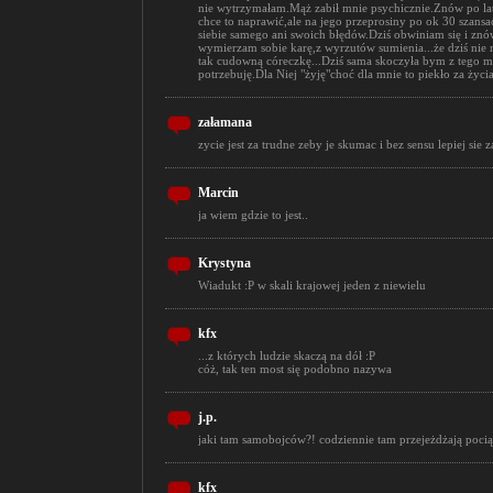
nie wytrzymałam.Mąż zabił mnie psychicznie.Znów po lata
chce to naprawić,ale na jego przeprosiny po ok 30 szans
siebie samego ani swoich błędów.Dziś obwiniam się i znó
wymierzam sobie karę,z wyrzutów sumienia...że dziś nie
tak cudowną córeczkę...Dziś sama skoczyła bym z tego mo
potrzebuję.Dla Niej "żyję"choć dla mnie to piekło za życia
załamana
zycie jest za trudne zeby je skumac i bez sensu lepiej sie za
Marcin
ja wiem gdzie to jest..
Krystyna
Wiadukt :P w skali krajowej jeden z niewielu
kfx
...z których ludzie skaczą na dół :P
cóż, tak ten most się podobno nazywa
j.p.
jaki tam samobojców?! codziennie tam przejeżdżają pociąg
kfx