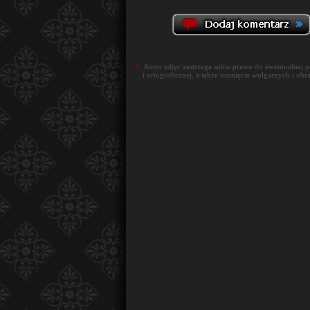
!
Autor zdjęc zastrzega sobie prawo do ewentualnej 
i ortograficznej, a także usunięcia wulgarnych i obr