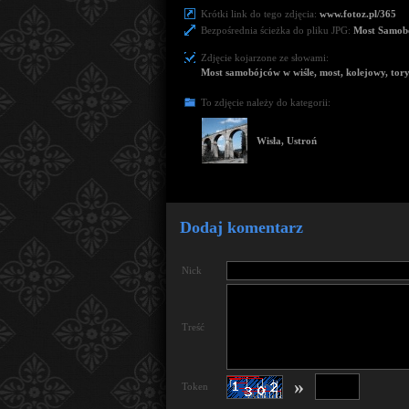
Krótki link do tego zdjęcia:
www.fotoz.pl/365
Bezpośrednia ścieżka do pliku JPG:
Most Samob
Zdjęcie kojarzone ze słowami:
Most samobójców w wiśle, most, kolejowy, tory
To zdjęcie należy do kategorii:
Wisła, Ustroń
Dodaj komentarz
Nick
Treść
»
Token