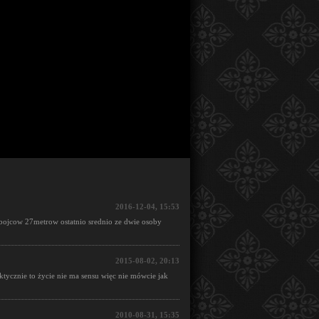
2016-12-04, 15:53
bojcow 27metrow ostatnio srednio ze dwie osoby
2015-08-02, 20:13
tycznie to życie nie ma sensu więc nie mówcie jak
2010-08-31, 15:35