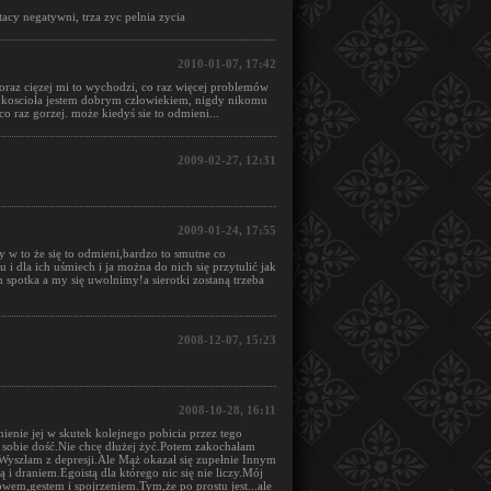
 tacy negatywni, trza zyc pelnia zycia
2010-01-07, 17:42
 coraz cięzej mi to wychodzi, co raz więcej problemów
o koscioła jestem dobrym człowiekiem, nigdy nikomu
o raz gorzej. może kiedyś sie to odmieni...
2009-02-27, 12:31
2009-01-24, 17:55
y w to że się to odmieni,bardzo to smutne co
 i dla ich uśmiech i ja można do nich się przytulić jak
h spotka a my się uwolnimy!a sierotki zostaną trzeba
2008-12-07, 15:23
2008-10-28, 16:11
enie jej w skutek kolejnego pobicia przez tego
 sobie dość.Nie chcę dłużej żyć.Potem zakochałam
.Wyszłam z depresji.Ale Mąż okazał się zupełnie Innym
 draniem.Egoistą dla którego nic się nie liczy.Mój
em,gestem i spojrzeniem.Tym,że po prostu jest...ale