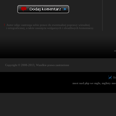
!
Autor zdjęc zastrzega sobie prawo do ewentualnej poprawy wizualnej
i ortograficznej, a także usunięcia wulgarnych i obraźliwych komentarzy.
z
Copyright © 2008-2013, Wszelkie prawa zastrzeżone
Sł
most nad pkp we mgle, mglisty most