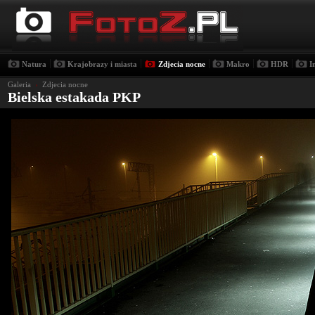
|
|
|
|
|
Natura
Krajobrazy i miasta
Zdjecia nocne
Makro
HDR
I
Galeria
›
Zdjecia nocne
Bielska estakada PKP