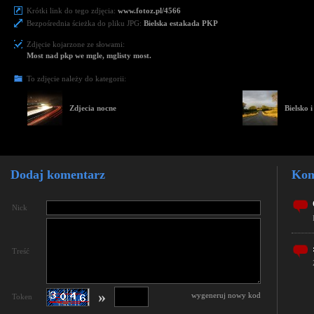
Krótki link do tego zdjęcia:
www.fotoz.pl/4566
Bezpośrednia ścieżka do pliku JPG:
Bielska estakada PKP
Zdjęcie kojarzone ze słowami:
Most nad pkp we mgle, mglisty most.
To zdjęcie należy do kategorii:
Zdjecia nocne
Bielsko i
Dodaj komentarz
Kom
Nick
Treść
»
wygeneruj nowy kod
Token