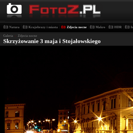
|
|
|
|
|
Natura
Krajobrazy i miasta
Zdjecia nocne
Makro
HDR
I
Galeria
›
Zdjecia nocne
Skrzyżowanie 3 maja i Stojałowskiego