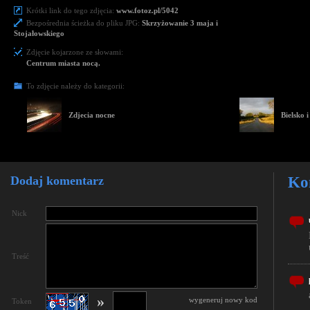
Krótki link do tego zdjęcia:
www.fotoz.pl/5042
Bezpośrednia ścieżka do pliku JPG:
Skrzyżowanie 3 maja i
Stojałowskiego
Zdjęcie kojarzone ze słowami:
Centrum miasta nocą.
To zdjęcie należy do kategorii:
Zdjecia nocne
Bielsko i
Dodaj komentarz
Ko
Nick
Treść
»
wygeneruj nowy kod
Token