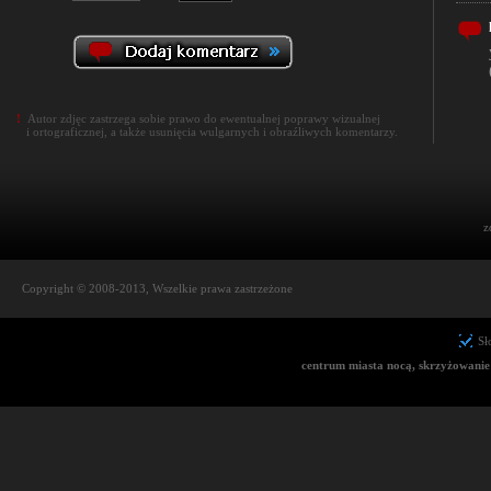
!
Autor zdjęc zastrzega sobie prawo do ewentualnej poprawy wizualnej
i ortograficznej, a także usunięcia wulgarnych i obraźliwych komentarzy.
z
Copyright © 2008-2013, Wszelkie prawa zastrzeżone
Sł
centrum miasta nocą, skrzyżowanie 