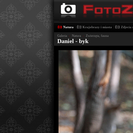
|
|
Natura
Krajobrazy i miasta
Zdjecia 
Galeria
›
Natura
›
Zwierzęta, fauna
Daniel - byk