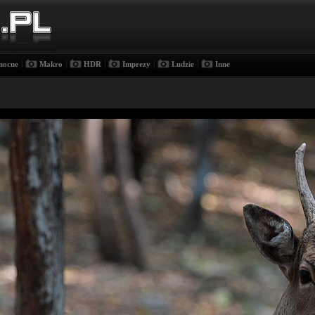
|
|
|
|
|
nocne
Makro
HDR
Imprezy
Ludzie
Inne