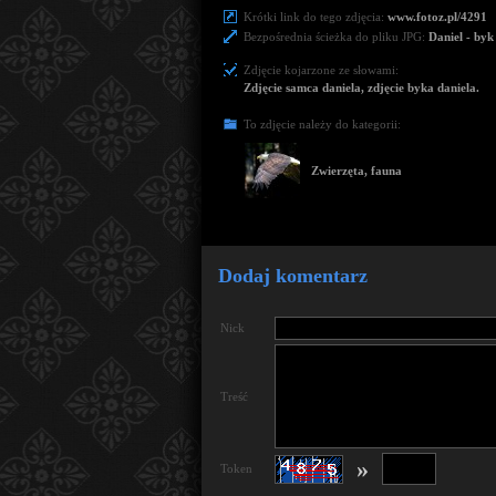
Krótki link do tego zdjęcia:
www.fotoz.pl/4291
Bezpośrednia ścieżka do pliku JPG:
Daniel - byk
Zdjęcie kojarzone ze słowami:
Zdjęcie samca daniela, zdjęcie byka daniela.
To zdjęcie należy do kategorii:
Zwierzęta, fauna
Dodaj komentarz
Nick
Treść
»
Token