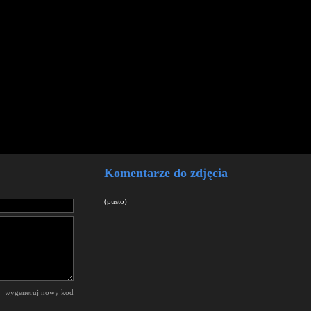
Komentarze do zdjęcia
(pusto)
wygeneruj nowy kod