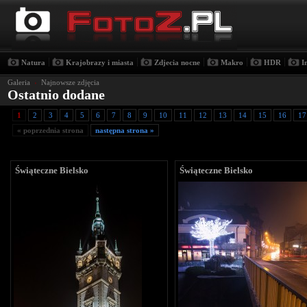
|
|
|
|
|
Natura
Krajobrazy i miasta
Zdjecia nocne
Makro
HDR
I
Galeria
›
Najnowsze zdjęcia
Ostatnio dodane
1
2
3
4
5
6
7
8
9
10
11
12
13
14
15
16
17
« poprzednia strona
następna strona »
Świąteczne Bielsko
Świąteczne Bielsko