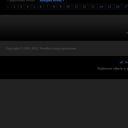
« poprzednia strona
następna strona »
1
2
3
4
5
6
7
8
9
10
11
12
13
14
15
16
17
z
Copyright © 2008-2013, Wszelkie prawa zastrzeżone
Sł
Najnowsze zdjęcia w g