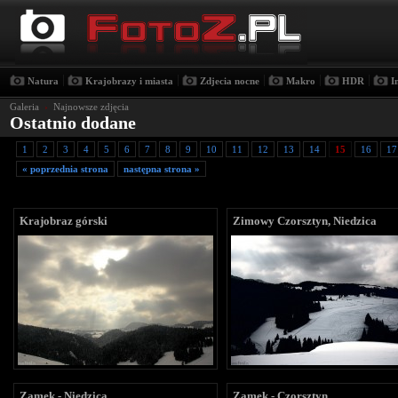
|
|
|
|
|
Natura
Krajobrazy i miasta
Zdjecia nocne
Makro
HDR
I
Galeria
›
Najnowsze zdjęcia
Ostatnio dodane
1
2
3
4
5
6
7
8
9
10
11
12
13
14
15
16
17
« poprzednia strona
następna strona »
Krajobraz górski
Zimowy Czorsztyn, Niedzica
Zamek - Niedzica
Zamek - Czorsztyn