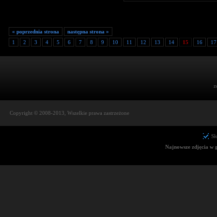
« poprzednia strona
następna strona »
1
2
3
4
5
6
7
8
9
10
11
12
13
14
15
16
17
z
Copyright © 2008-2013, Wszelkie prawa zastrzeżone
Sł
Najnowsze zdjęcia w g