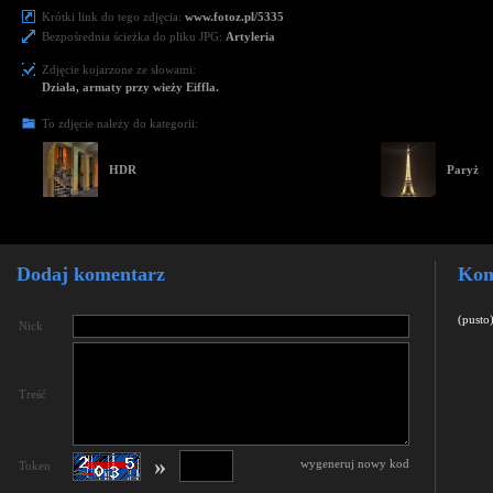
Krótki link do tego zdjęcia:
www.fotoz.pl/5335
Bezpośrednia ścieżka do pliku JPG:
Artyleria
Zdjęcie kojarzone ze słowami:
Działa, armaty przy wieży Eiffla.
To zdjęcie należy do kategorii:
HDR
Paryż
Dodaj komentarz
Kom
(pusto
Nick
Treść
»
wygeneruj nowy kod
Token