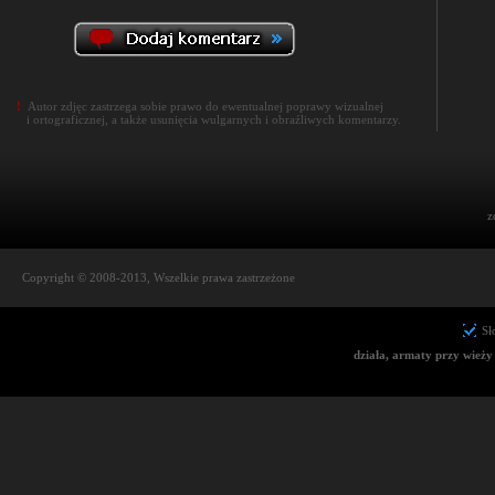
!
Autor zdjęc zastrzega sobie prawo do ewentualnej poprawy wizualnej
i ortograficznej, a także usunięcia wulgarnych i obraźliwych komentarzy.
z
Copyright © 2008-2013, Wszelkie prawa zastrzeżone
Sł
działa, armaty przy wieży 