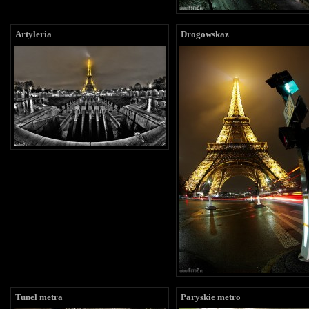
Artyleria
Drogowskaz
Tunel metra
Paryskie metro