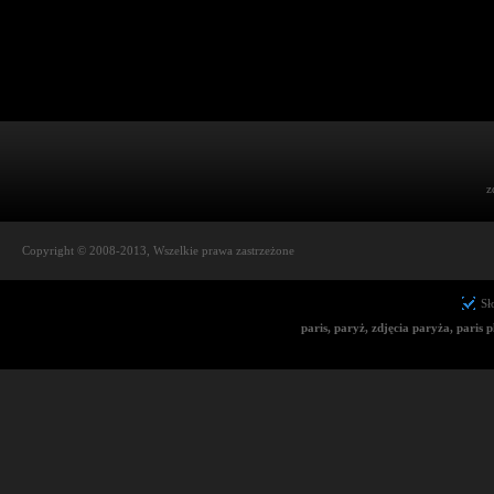
z
Copyright © 2008-2013, Wszelkie prawa zastrzeżone
Sł
paris, paryż, zdjęcia paryża, paris 