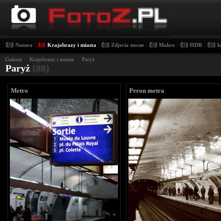
|
|
|
|
|
Natura
Krajobrazy i miasta
Zdjecia nocne
Makro
HDR
I
Galeria
›
Krajobrazy i miasta
›
Paryż
Paryż
(88)
Metro
Peron metra