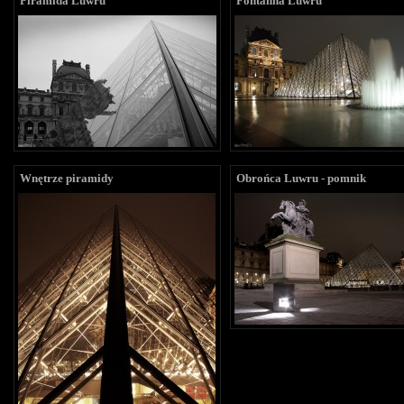
Piramida Luwru
Fontanna Luwru
Wnętrze piramidy
Obrońca Luwru - pomnik