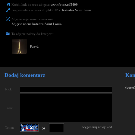
Krótki link do tego zdjęcia:
www.fotoz.pl/5409
Bezpośrednia ścieżka do pliku JPG:
Katedra Saint Louis
Zdjęcie kojarzone ze słowami:
Zdjęcie nocne katedra Saint Louis.
To zdjęcie należy do kategorii:
Paryż
Dodaj komentarz
Kom
(pusto
Nick
Treść
»
wygeneruj nowy kod
Token