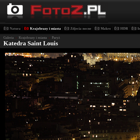
|
|
|
|
|
Natura
Krajobrazy i miasta
Zdjecia nocne
Makro
HDR
I
Galeria
›
Krajobrazy i miasta
›
Paryż
Katedra Saint Louis