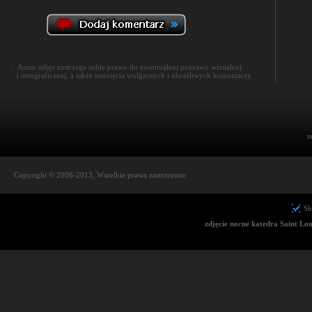
!
Autor zdjęc zastrzega sobie prawo do ewentualnej poprawy wizualnej
i ortograficznej, a także usunięcia wulgarnych i obraźliwych komentarzy.
z
Copyright © 2008-2013, Wszelkie prawa zastrzeżone
Sł
zdjęcie nocne katedra Saint Loui