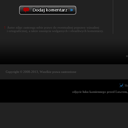
!
Autor zdjęc zastrzega sobie prawo do ewentualnej poprawy wizualnej
i ortograficznej, a także usunięcia wulgarnych i obraźliwych komentarzy.
z
Copyright © 2008-2013, Wszelkie prawa zastrzeżone
Sł
zdjęcie łuku kamiennego przed Luwrem,