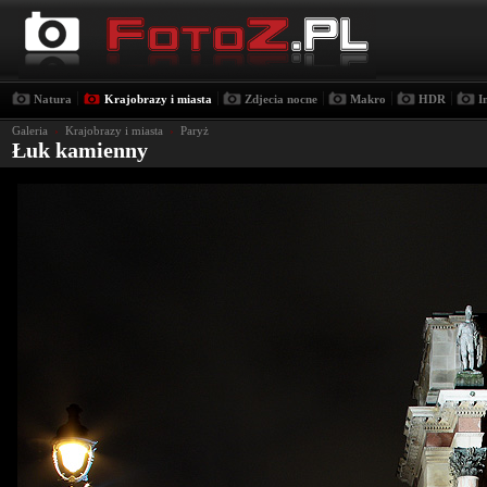
|
|
|
|
|
Natura
Krajobrazy i miasta
Zdjecia nocne
Makro
HDR
I
Galeria
›
Krajobrazy i miasta
›
Paryż
Łuk kamienny