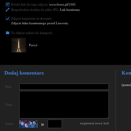
Krótki link do tego zdjęcia:
www.fotoz.pl/5343
Bezpośrednia ścieżka do pliku JPG:
Łuk kamienny
Zdjęcie kojarzone ze słowami:
Zdjęcie łuku kamiennego przed Luwrem.
To zdjęcie należy do kategorii:
Paryż
Dodaj komentarz
Kom
(pusto
Nick
Treść
»
wygeneruj nowy kod
Token