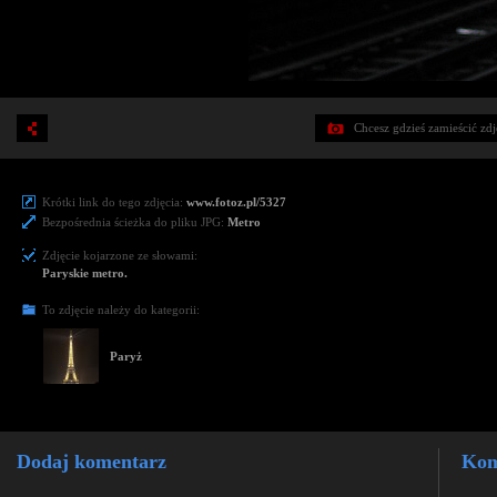
Chcesz gdzieś zamieścić zd
Krótki link do tego zdjęcia:
www.fotoz.pl/5327
Bezpośrednia ścieżka do pliku JPG:
Metro
Zdjęcie kojarzone ze słowami:
Paryskie metro.
To zdjęcie należy do kategorii:
Paryż
Dodaj komentarz
Kom