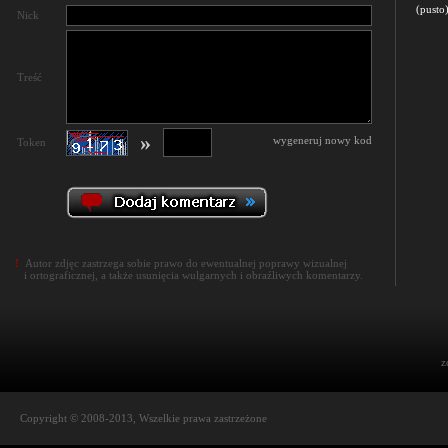
(pusto
Nick
Treść
»
wygeneruj nowy kod
Token
!
Autor zdjęc zastrzega sobie prawo do ewentualnej poprawy wizualnej
i ortograficznej, a także usunięcia wulgarnych i obraźliwych komentarzy.
z
Copyright © 2008-2013, Wszelkie prawa zastrzeżone