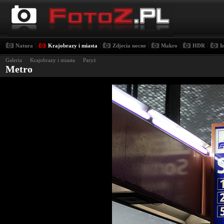
|
|
|
|
|
Natura
Krajobrazy i miasta
Zdjecia nocne
Makro
HDR
I
Galeria
›
Krajobrazy i miasta
›
Paryż
Metro