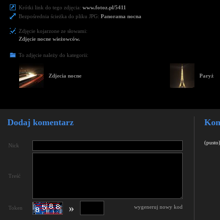
Krótki link do tego zdjęcia:
www.fotoz.pl/5411
Bezpośrednia ścieżka do pliku JPG:
Panorama nocna
Zdjęcie kojarzone ze słowami:
Zdjęcie nocne wieżowców.
To zdjęcie należy do kategorii:
Zdjecia nocne
Paryż
Dodaj komentarz
Kom
(pusto
Nick
Treść
»
wygeneruj nowy kod
Token