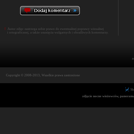
!
Autor zdjęc zastrzega sobie prawo do ewentualnej poprawy wizualnej
i ortograficznej, a także usunięcia wulgarnych i obraźliwych komentarzy.
z
Copyright © 2008-2013, Wszelkie prawa zastrzeżone
Sł
zdjęcie nocne wieżowców, panorama