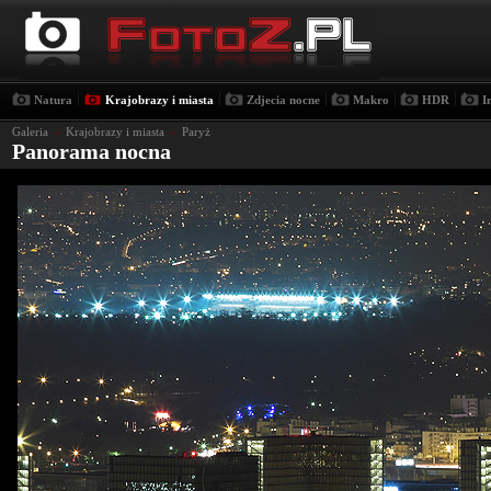
|
|
|
|
|
Natura
Krajobrazy i miasta
Zdjecia nocne
Makro
HDR
I
Galeria
›
Krajobrazy i miasta
›
Paryż
Panorama nocna