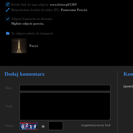
Krótki link do tego zdjęcia:
www.fotoz.pl/5369
Bezpośrednia ścieżka do pliku JPG:
Panorama Paryża
Zdjęcie kojarzone ze słowami:
Mgliste zdjęcie paryża.
To zdjęcie należy do kategorii:
Paryż
Dodaj komentarz
Kom
(pusto
Nick
Treść
»
wygeneruj nowy kod
Token