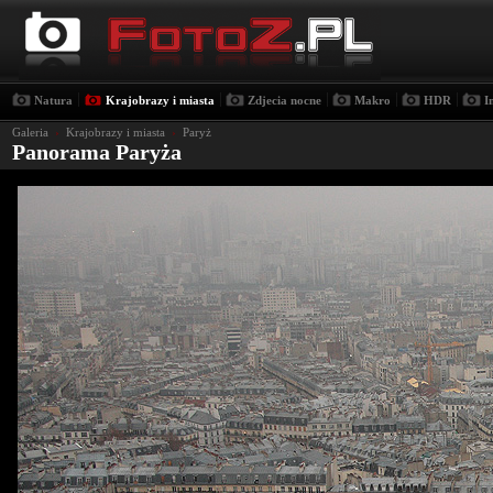
|
|
|
|
|
Natura
Krajobrazy i miasta
Zdjecia nocne
Makro
HDR
I
Galeria
›
Krajobrazy i miasta
›
Paryż
Panorama Paryża