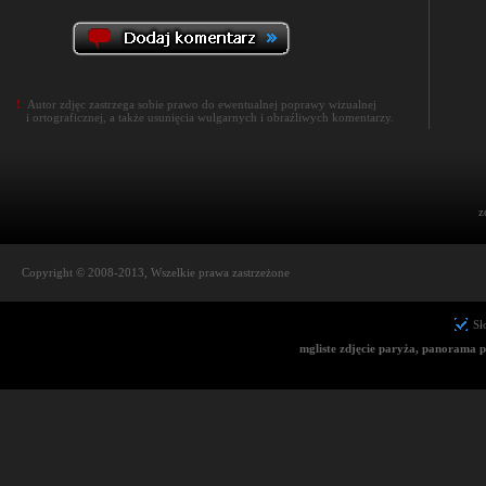
!
Autor zdjęc zastrzega sobie prawo do ewentualnej poprawy wizualnej
i ortograficznej, a także usunięcia wulgarnych i obraźliwych komentarzy.
z
Copyright © 2008-2013, Wszelkie prawa zastrzeżone
Sł
mgliste zdjęcie paryża, panorama 