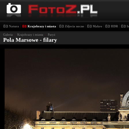
|
|
|
|
|
Natura
Krajobrazy i miasta
Zdjecia nocne
Makro
HDR
I
Galeria
›
Krajobrazy i miasta
›
Paryż
Pola Marsowe - filary