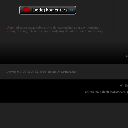
!
Autor zdjęc zastrzega sobie prawo do ewentualnej poprawy wizualnej
i ortograficznej, a także usunięcia wulgarnych i obraźliwych komentarzy.
z
Copyright © 2008-2013, Wszelkie prawa zastrzeżone
Sł
zdjęcie na polach marsowych, p