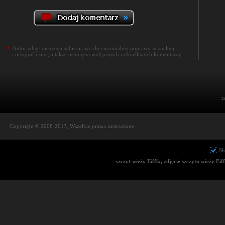
!
Autor zdjęc zastrzega sobie prawo do ewentualnej poprawy wizualnej
i ortograficznej, a także usunięcia wulgarnych i obraźliwych komentarzy.
z
Copyright © 2008-2013, Wszelkie prawa zastrzeżone
Sł
szczyt wieży Eiffla, zdjęcie szczytu wieży E