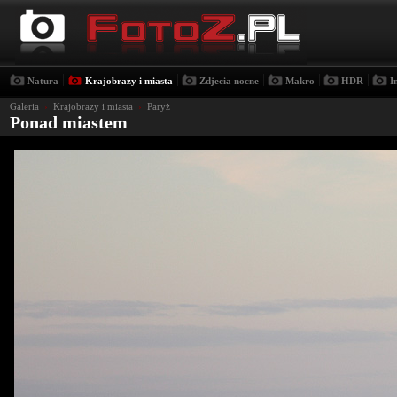
|
|
|
|
|
Natura
Krajobrazy i miasta
Zdjecia nocne
Makro
HDR
I
Galeria
›
Krajobrazy i miasta
›
Paryż
Ponad miastem