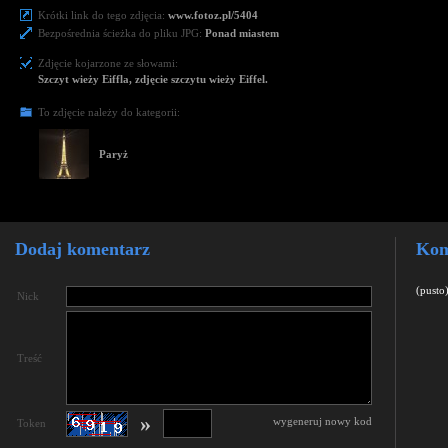
Krótki link do tego zdjęcia:
www.fotoz.pl/5404
Bezpośrednia ścieżka do pliku JPG:
Ponad miastem
Zdjęcie kojarzone ze słowami:
Szczyt wieży Eiffla, zdjęcie szczytu wieży Eiffel.
To zdjęcie należy do kategorii:
Paryż
Dodaj komentarz
Kom
(pusto
Nick
Treść
»
wygeneruj nowy kod
Token