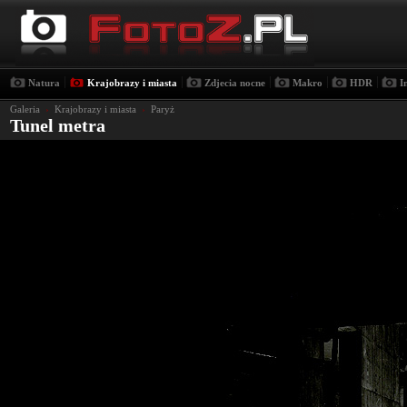
|
|
|
|
|
Natura
Krajobrazy i miasta
Zdjecia nocne
Makro
HDR
I
Galeria
›
Krajobrazy i miasta
›
Paryż
Tunel metra