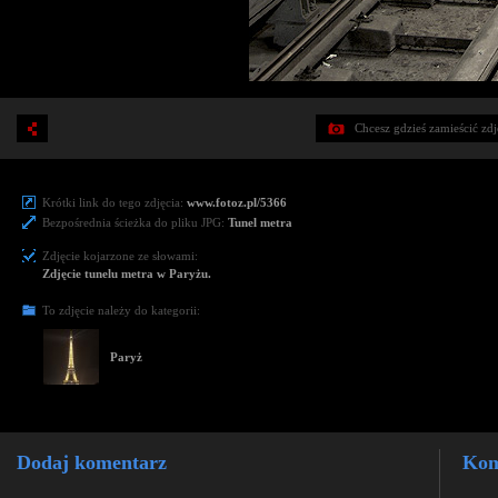
Chcesz gdzieś zamieścić zd
Krótki link do tego zdjęcia:
www.fotoz.pl/5366
Bezpośrednia ścieżka do pliku JPG:
Tunel metra
Zdjęcie kojarzone ze słowami:
Zdjęcie tunelu metra w Paryżu.
To zdjęcie należy do kategorii:
Paryż
Dodaj komentarz
Kom