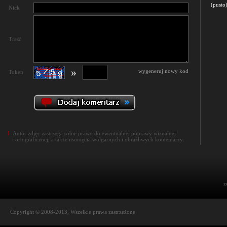
(pusto
Nick
Treść
»
wygeneruj nowy kod
Token
!
Autor zdjęc zastrzega sobie prawo do ewentualnej poprawy wizualnej
i ortograficznej, a także usunięcia wulgarnych i obraźliwych komentarzy.
z
Copyright © 2008-2013, Wszelkie prawa zastrzeżone