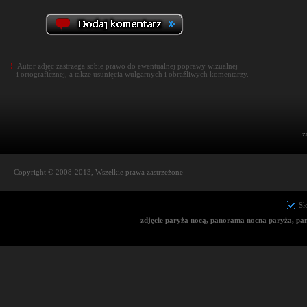
!
Autor zdjęc zastrzega sobie prawo do ewentualnej poprawy wizualnej
i ortograficznej, a także usunięcia wulgarnych i obraźliwych komentarzy.
z
Copyright © 2008-2013, Wszelkie prawa zastrzeżone
Sł
zdjęcie paryża nocą, panorama nocna paryża, pano