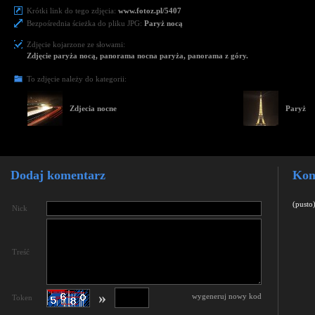
Krótki link do tego zdjęcia:
www.fotoz.pl/5407
Bezpośrednia ścieżka do pliku JPG:
Paryż nocą
Zdjęcie kojarzone ze słowami:
Zdjęcie paryża nocą, panorama nocna paryża, panorama z góry.
To zdjęcie należy do kategorii:
Zdjecia nocne
Paryż
Dodaj komentarz
Kom
(pusto
Nick
Treść
»
wygeneruj nowy kod
Token