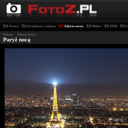
|
|
|
|
|
Natura
Krajobrazy i miasta
Zdjecia nocne
Makro
HDR
I
Galeria
›
Zdjecia nocne
Paryż nocą