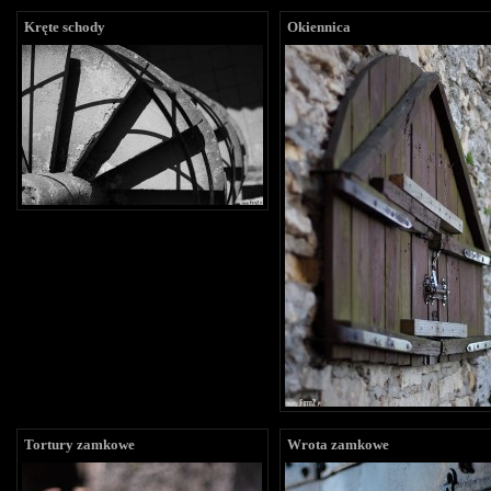
Kręte schody
Okiennica
Tortury zamkowe
Wrota zamkowe