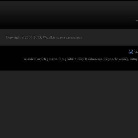
z
Copyright © 2008-2013, Wszelkie prawa zastrzeżone
Sł
szlakiem orlich gniazd, fotografie z Jury Krakowsko-Częstochowskiej, rui