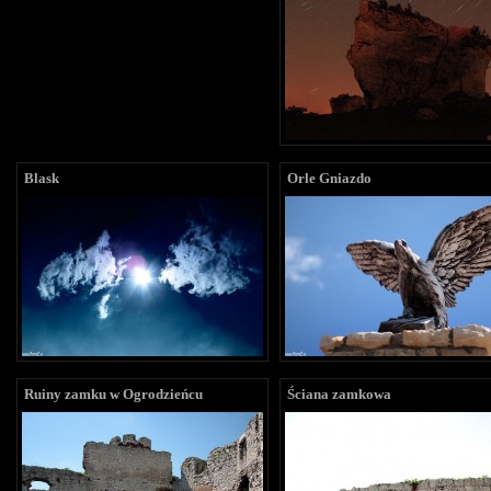
Blask
Orle Gniazdo
Ruiny zamku w Ogrodzieńcu
Ściana zamkowa