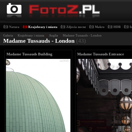
|
|
|
|
|
Natura
Krajobrazy i miasta
Zdjecia nocne
Makro
HDR
I
Galeria
›
Krajobrazy i miasta
›
Anglia
›
Madame Tussauds - London
Madame Tussauds - London
(43)
Madame Tussauds Building
Madame Tussauds Entrance