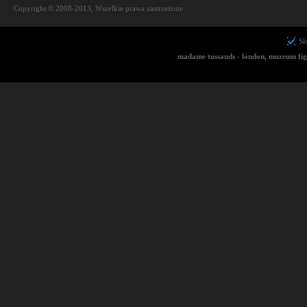
Copyright © 2008-2013, Wszelkie prawa zastrzeżone
Sł
madame tussauds - london, muzeum fig