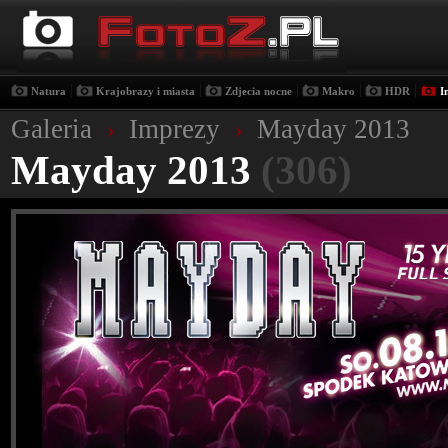
|
|
|
|
|
Natura
Krajobrazy i miasta
Zdjecia nocne
Makro
HDR
I
Galeria
›
Imprezy
›
Mayday 2013
Mayday 2013
(306)